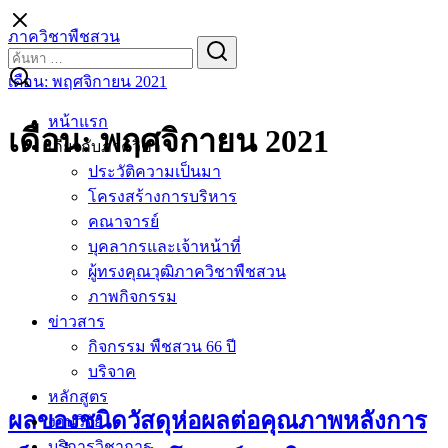
Skip
to
ภาควิชาพืชสวน
Search
Search
content
for:
เดือน:
พฤศจิกายน 2021
หน้าแรก
เดือน:
พฤศจิกายน 2021
เกี่ยวกับภาควิชา
ประวัติความเป็นมา
โครงสร้างการบริหาร
คณาจารย์
บุคลากรและเจ้าหน้าที่
ผู้ทรงคุณวุฒิภาควิชาพืชสวน
ภาพกิจกรรม
ข่าวสาร
กิจกรรม พืชสวน 66 ปี
บริจาค
หลักสูตร
ผลของชนิดวัสดุห่อผลต่อคุณภาพหลังการ
งานวิจัย
บริการวิชาการ