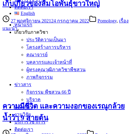
เก็บเกี่ยวของส้มโอพันธุ์ขาวใหญ่
ติดต่อเรา
English
27 พฤศจิกายน 2021
24 กรกฎาคม 2022
Pomology
,
เรื่อง
หน้าแรก
แนะนำ
เกี่ยวกับภาควิชา
ประวัติความเป็นมา
โครงสร้างการบริหาร
คณาจารย์
บุคลากรและเจ้าหน้าที่
ผู้ทรงคุณวุฒิภาควิชาพืชสวน
ภาพกิจกรรม
ข่าวสาร
กิจกรรม พืชสวน 66 ปี
บริจาค
ความมีชีวิต และความงอกของเรณูกล้วย
หลักสูตร
งานวิจัย
น้ำว้า 9 สายต้น
บริการวิชาการ
ติดต่อเรา